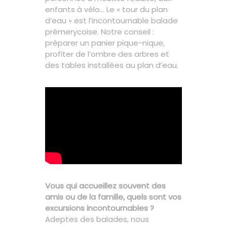
enfants à vélo… Le « tour du plan
d’eau » est l’incontournable balade
prémerycoise. Notre conseil :
préparer un panier pique-nique,
profiter de l’ombre des arbres et
des tables installées au plan d’eau.
Vous qui accueillez souvent des
amis ou de la famille, quels sont vos
excursions incontournables ?
Adeptes des balades, nous