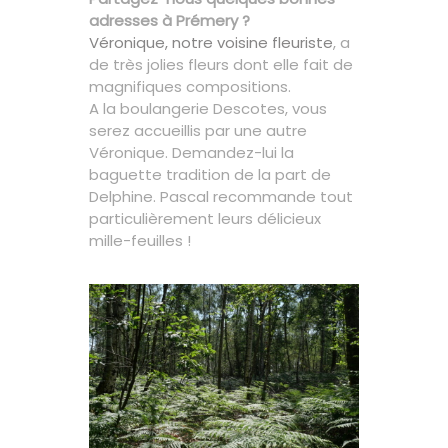
adresses à Prémery ?
Véronique, notre voisine fleuriste
, a
de très jolies fleurs dont elle fait de
magnifiques compositions.
A la boulangerie Descotes, vous
serez accueillis par une autre
Véronique. Demandez-lui la
baguette tradition de la part de
Delphine. Pascal recommande tout
particulièrement leurs délicieux
mille-feuilles !