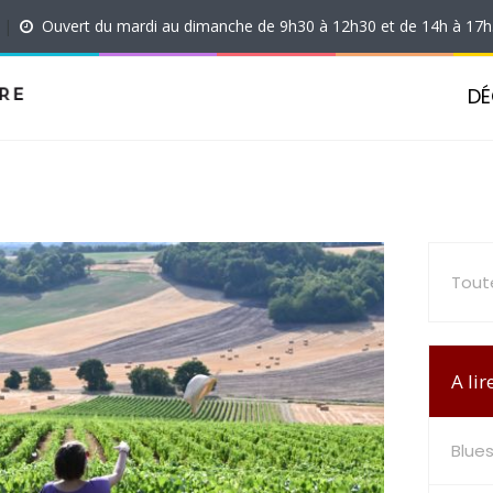
|
Ouvert du mardi au dimanche de 9h30 à 12h30 et de 14h à 17
DÉ
Toute
A lir
Blues