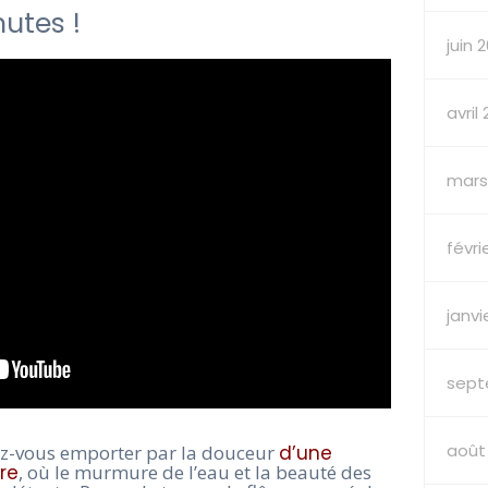
utes !
juin 
avril
mars
févri
janvi
sept
août
ez-vous emporter par la douceur
d’une
re
, où le murmure de l’eau et la beauté des