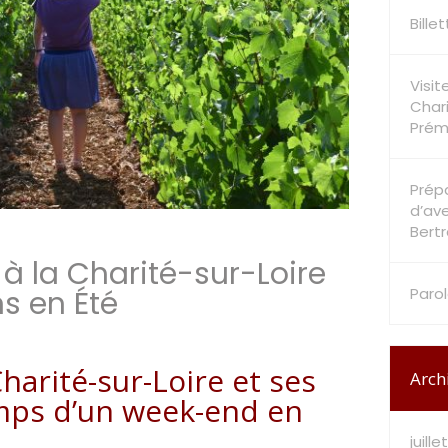
Bille
Visit
Chari
Prém
Prépa
d’av
Bert
à la Charité-sur-Loire
Paro
ns en Été
Charité-sur-Loire et ses
Arch
emps d’un week-end en
juill