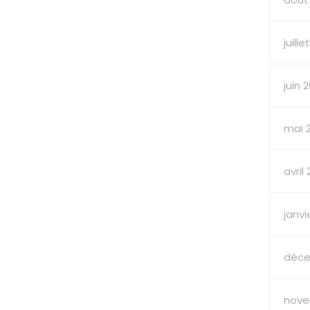
juille
juin 
mai 
avril
janvi
déce
nove