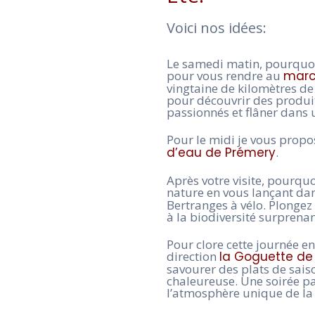
Voici nos idées:
Le samedi matin, pourquoi 
pour vous rendre au
marc
vingtaine de kilomètres de
pour découvrir des produit
passionnés et flâner dans 
Pour le midi je vous prop
d’eau de Prémery
.
Après votre visite, pourqu
nature en vous lançant da
Bertranges à vélo. Plongez
à la biodiversité surprena
Pour clore cette journée en
direction
la Goguette de l
savourer des plats de sais
chaleureuse. Une soirée pa
l’atmosphère unique de la 