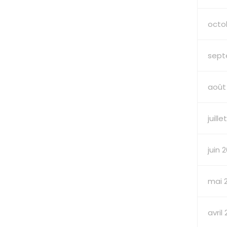
octo
sept
août
juille
juin 
mai 
avril 