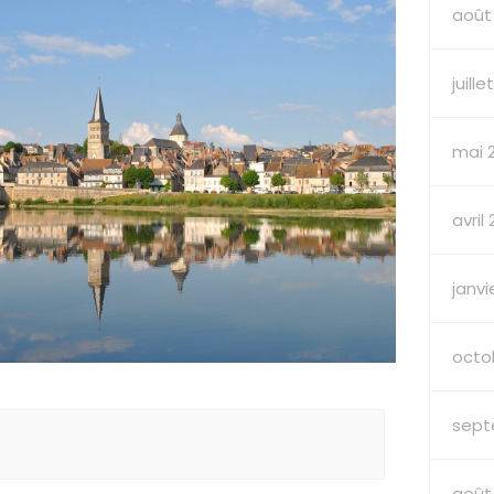
août
juill
mai 
avril
janvi
octo
sept
août