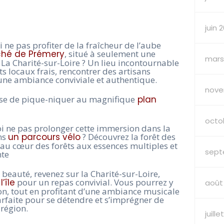
juin 
ne pas profiter de la fraîcheur de l’aube
hé de Prémery
, situé à seulement une
mars
 La Charité-sur-Loire ? Un lieu incontournable
s locaux frais, rencontrer des artisans
une ambiance conviviale et authentique.
nove
ose de pique-niquer au magnifique
plan
octo
oi ne pas prolonger cette immersion dans la
ns
un parcours vélo
? Découvrez la forêt des
 au cœur des forêts aux essences multiples et
sept
nte
 beauté, revenez sur la Charité-sur-Loire,
’île
pour un repas convivial. Vous pourrez y
août
on, tout en profitant d’une ambiance musicale
rfaite pour se détendre et s’imprégner de
région.
juill