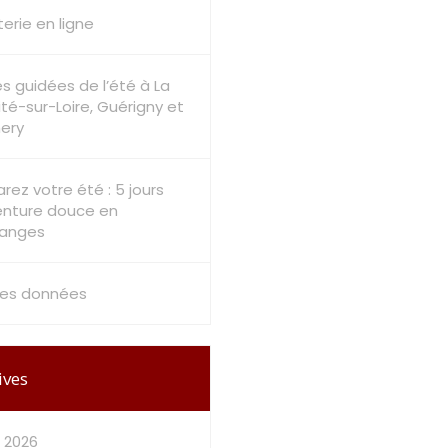
tterie en ligne
es guidées de l’été à La
té-sur-Loire, Guérigny et
ery
rez votre été : 5 jours
enture douce en
ranges
les données
ives
et 2026