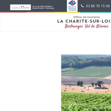
|
|
03 86 70 15 06