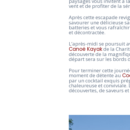
paysages vous invitent à l
vent et de profiter de la s
Après cette escapade revig
savourer une délicieuse sa
batteries et vous rafraîch
et décontractée.
L’après-midi se poursuit av
Canoë Kayak
de la Charit
découverte de la magnifiqu
départ sera sur les bords d
Pour terminer cette journé
moment de détente au
Co
par un cocktail exquis pr
chaleureuse et conviviale.
découvertes, de saveurs e