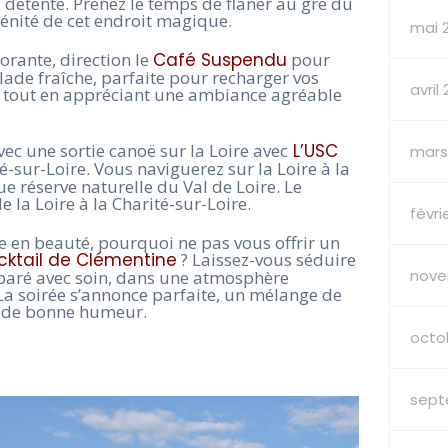
a détente. Prenez le temps de flâner au gré du
érénité de cet endroit magique.
mai 
orante, direction le
Café Suspendu
pour
lade fraîche, parfaite pour recharger vos
avril
ir tout en appréciant une ambiance agréable
ec une sortie canoë sur la Loire avec
L’USC
mars
é-sur-Loire. Vous naviguerez sur la Loire à la
e réserve naturelle du Val de Loire. Le
e la Loire à la Charité-sur-Loire.
févri
e en beauté, pourquoi ne pas vous offrir un
cktail de Clémentine
? Laissez-vous séduire
nove
éparé avec soin, dans une atmosphère
 La soirée s’annonce parfaite, un mélange de
t de bonne humeur.
octo
sept