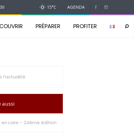
h30
15
°C
|
AGENDA
|
|
COUVRIR
PRÉPARER
PROFITER
 l’actualité
e aussi
 en Loire – 24ème édition