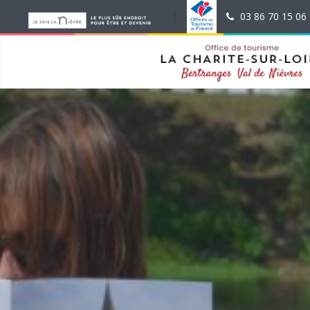
|
|
03 86 70 15 06