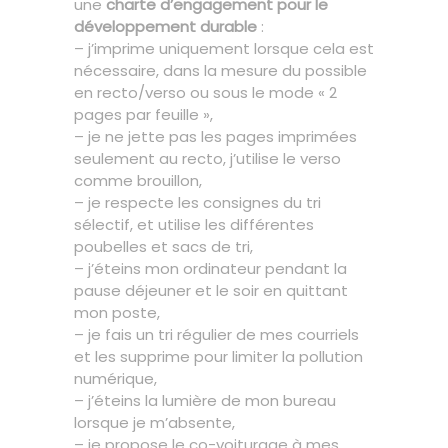
une
charte d’engagement pour le
développement durable
:
– j’imprime uniquement lorsque cela est
nécessaire, dans la mesure du possible
en recto/verso ou sous le mode « 2
pages par feuille »,
– je ne jette pas les pages imprimées
seulement au recto, j’utilise le verso
comme brouillon,
– je respecte les consignes du tri
sélectif, et utilise les différentes
poubelles et sacs de tri,
– j’éteins mon ordinateur pendant la
pause déjeuner et le soir en quittant
mon poste,
– je fais un tri régulier de mes courriels
et les supprime pour limiter la pollution
numérique,
– j’éteins la lumière de mon bureau
lorsque je m’absente,
– je propose le co-voiturage à mes