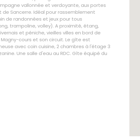
campagne vallonnée et verdoyante, aux portes
et de Sancerre. Idéal pour rassemblement
min de randonnées et jeux pour tous
ng, trampoline, volley). A proximité, étang,
ernais et péniche, vieilles villes en bord de
 Magny-cours et son circuit. Le gîte est
neuse avec coin cuisine, 2 chambres à l'étage 3
nine. Une salle d'eau au RDC. Gîte équipé du