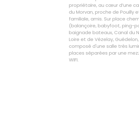
propriétaire, au cœur d’une 
du Morvan, proche de Pouilly 
familiale, amis. Sur place che
(balançoire, babyfoot, ping-po
baignade bateaux, Canal du Niv
Loire et de Vézelay, Guédelon,
composé d'une salle très lumi
places séparées par une mezza
WIFI.