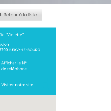
Retour à la liste
îte "Violette"
oulon
8700 LURCY-LE-BOURG
Afficher le N°
de téléphone
Visiter notre site