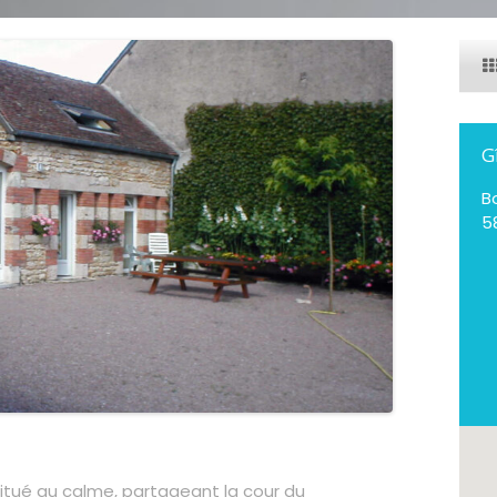
G
B
5
situé au calme, partageant la cour du