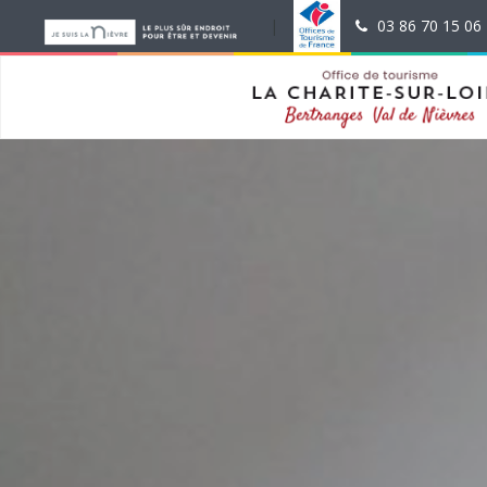
test
|
|
03 86 70 15 06