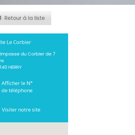
Retour à la liste
îte Le Corbier
, Impasse du Corbier de 7
ns
8140 HERRY
Afficher le N°
de téléphone
Visiter notre site