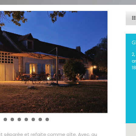
G
2
a
1
t séparée et refaite comme gîte. Avec, au