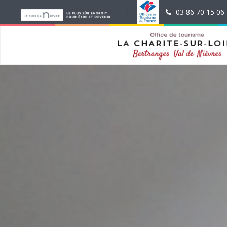
test
|
|
03 86 70 15 06