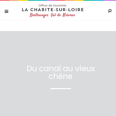
test
Du canal au vieux
chêne