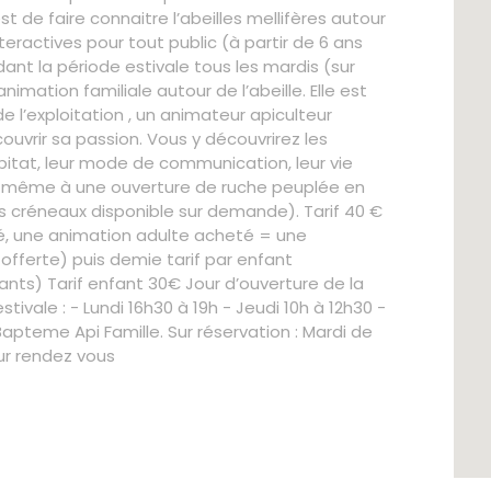
t de faire connaitre l’abeilles mellifères autour
teractives pour tout public (à partir de 6 ans
nt la période estivale tous les mardis (sur
nimation familiale autour de l’abeille. Elle est
 l’exploitation , un animateur apiculteur
uvrir sa passion. Vous y découvrirez les
 habitat, leur mode de communication, leur vie
ez même à une ouverture de ruche peuplée en
 créneaux disponible sur demande). Tarif 40 €
té, une animation adulte acheté = une
offerte) puis demie tarif par enfant
nts) Tarif enfant 30€ Jour d’ouverture de la
ivale : - Lundi 16h30 à 19h - Jeudi 10h à 12h30 -
apteme Api Famille. Sur réservation : Mardi de
sur rendez vous