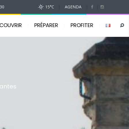
h30
15
°C
|
AGENDA
|
|
COUVRIR
PRÉPARER
PROFITER
érantes