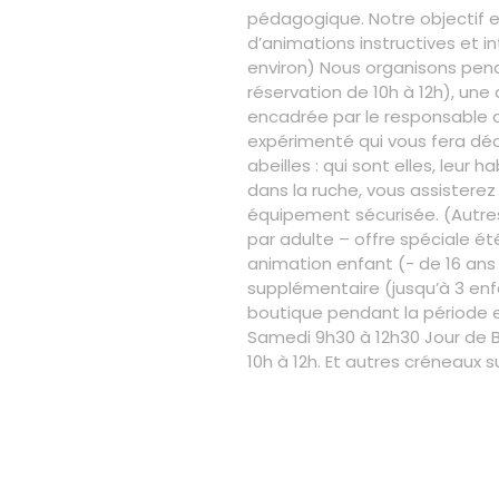
pédagogique. Notre objectif es
d’animations instructives et in
environ) Nous organisons penda
réservation de 10h à 12h), une a
encadrée par le responsable de
expérimenté qui vous fera déco
abeilles : qui sont elles, leur
dans la ruche, vous assister
équipement sécurisée. (Autres
par adulte – offre spéciale é
animation enfant (- de 16 ans 
supplémentaire (jusqu’à 3 enfa
boutique pendant la période est
Samedi 9h30 à 12h30 Jour de B
10h à 12h. Et autres créneaux 