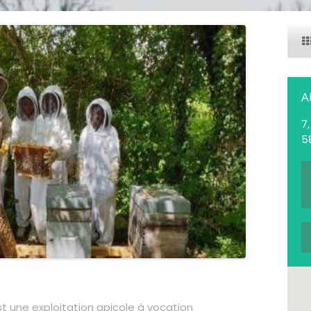
A
7
5
st une exploitation apicole à vocation