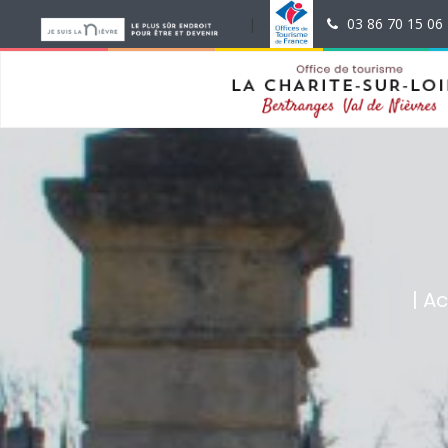
test
|
|
03 86 70 15 06
| A