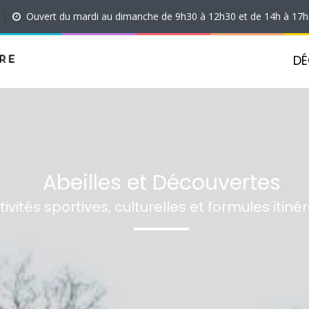
|
Ouvert du mardi au dimanche de 9h30 à 12h30 et de 14h à 17
DÉ
Abeilles et Découvertes
ctivités sportives, culturelles et formules itin